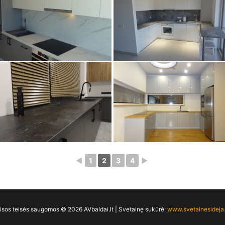
◄
1
2
3
4
►
isos teisės saugomos © 2026 AVbaldai.lt | Svetainę sukūrė:
www.svetainesideja.